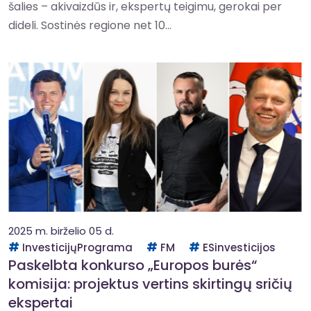
šalies – akivaizdūs ir, ekspertų teigimu, gerokai per
dideli. Sostinės regione net 10...
2025 m. birželio 05 d.
InvesticijųPrograma
FM
ESinvesticijos
Paskelbta konkurso „Europos burės“
komisija: projektus vertins skirtingų sričių
ekspertai