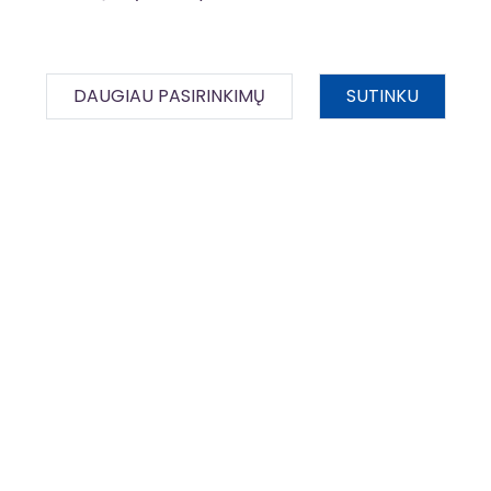
DAUGIAU PASIRINKIMŲ
SUTINKU
2025 m. kovo 17 d.
InvesticijųPrograma
FM
BDAR
Išrinkti geriausi fotografų darbai Finansų
ministerijos įsteigtoje nominacijoje
Svarbiausiame Lietuvos fotografijų konkurse „Lietuvos
spaudos fotografija“ šiemet ir Finansų ministerijos
įsteigta nominacija „Kai ES investicijos...