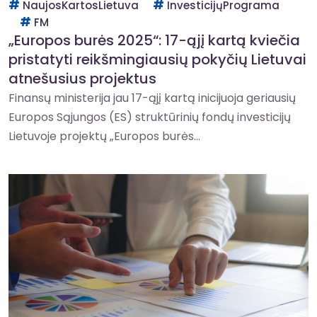
NaujosKartosLietuva
InvesticijųPrograma
FM
„Europos burės 2025“: 17-ąjį kartą kviečia
pristatyti reikšmingiausių pokyčių Lietuvai
atnešusius projektus
Finansų ministerija jau 17-ąjį kartą inicijuoja geriausių
Europos Sąjungos (ES) struktūrinių fondų investicijų
Lietuvoje projektų „Europos burės...