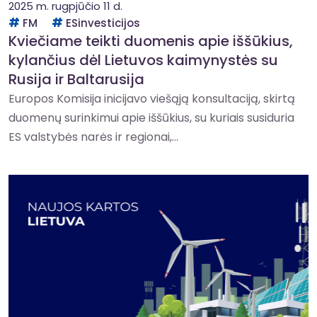
2025 m. rugpjūčio 11 d.
FM
ESinvesticijos
Kviečiame teikti duomenis apie iššūkius,
kylančius dėl Lietuvos kaimynystės su
Rusija ir Baltarusija
Europos Komisija inicijavo viešąją konsultaciją, skirtą
duomenų surinkimui apie iššūkius, su kuriais susiduria
ES valstybės narės ir regionai,...