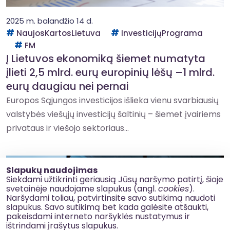
2025 m. balandžio 14 d.
NaujosKartosLietuva
InvesticijųPrograma
FM
Į Lietuvos ekonomiką šiemet numatyta
įlieti 2,5 mlrd. eurų europinių lėšų –1 mlrd.
eurų daugiau nei pernai
Europos Sąjungos investicijos išlieka vienu svarbiausių
valstybės viešųjų investicijų šaltinių – šiemet įvairiems
privataus ir viešojo sektoriaus...
Slapukų naudojimas
Siekdami užtikrinti geriausią Jūsų naršymo patirtį, šioje
svetainėje naudojame slapukus (angl.
cookies
).
Naršydami toliau, patvirtinsite savo sutikimą naudoti
slapukus. Savo sutikimą bet kada galėsite atšaukti,
pakeisdami interneto naršyklės nustatymus ir
ištrindami įrašytus slapukus.