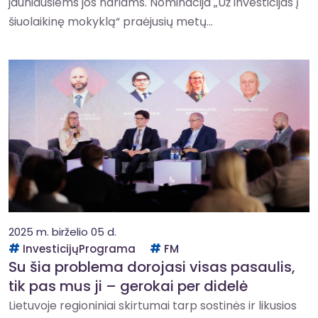
jauniausiems jos nariams. Nominacija „Už investicijas į
šiuolaikinę mokyklą“ praėjusių metų...
2025 m. birželio 05 d.
InvesticijųPrograma
FM
Su šia problema dorojasi visas pasaulis,
tik pas mus ji – gerokai per didelė
Lietuvoje regioniniai skirtumai tarp sostinės ir likusios