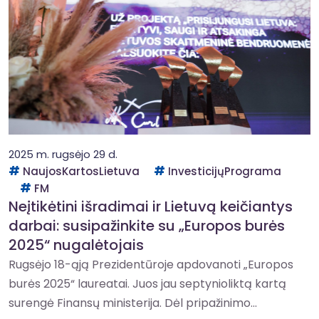
2025 m. rugsėjo 29 d.
NaujosKartosLietuva
InvesticijųPrograma
FM
Neįtikėtini išradimai ir Lietuvą keičiantys
darbai: susipažinkite su „Europos burės
2025“ nugalėtojais
Rugsėjo 18-ąją Prezidentūroje apdovanoti „Europos
burės 2025“ laureatai. Juos jau septynioliktą kartą
surengė Finansų ministerija. Dėl pripažinimo...