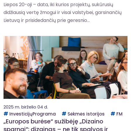
Liepos 20-oji – data, iki kurios projektų, sukūrusių
didžiausią vertę žmogui ir visai valstybei, garsinančių
Lietuvą ir prisidedančių prie geresnio...
2025 m. birželio 04 d.
InvesticijųPrograma
Sėkmės istorijos
FM
„Europos burėse“ sužibėję „Dizaino
sparnai“: dizainas – ne tik spalvos ir