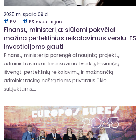
2025 m. spalio 09 d.
FM
ESinvesticijos
Finansų ministerija: siūlomi pokyčiai
mažina perteklinius reikalavimus verslui ES
investicijoms gauti
Finansų ministerija parengė atnaujintą projektų
administravimo ir finansavimo tvarką, leisiančią
išvengti perteklinių reikalavimų ir mažinančią
administracinę naštą tiems privataus ūkio
subjektams,...