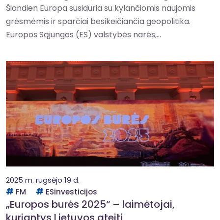
Šiandien Europa susiduria su kylančiomis naujomis
grėsmėmis ir sparčiai besikeičiančia geopolitika.
Europos Sąjungos (ES) valstybės narės,...
2025 m. rugsėjo 19 d.
FM
ESinvesticijos
„Europos burės 2025“ – laimėtojai,
kuriantys Lietuvos ateitį