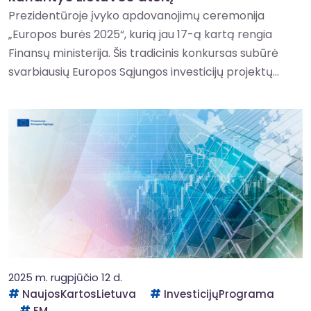
Prezidentūroje įvyko apdovanojimų ceremonija
„Europos burės 2025“, kurią jau 17-ą kartą rengia
Finansų ministerija. Šis tradicinis konkursas subūrė
svarbiausių Europos Sąjungos investicijų projektų...
2025 m. rugpjūčio 12 d.
NaujosKartosLietuva
InvesticijųPrograma
FM