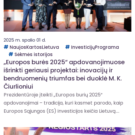
2025 m. spalio 01 d.
NaujosKartosLietuva
InvesticijųPrograma
Sėkmės istorijos
„Europos burės 2025“ apdovanojimuose
išrinkti geriausi projektai: inovacijų ir
bendruomenių triumfas bei duoklė M. K.
Čiurlioniui
Prezidentūroje įteikti „Europos burių 2025“
apdovanojimai – tradicija, kuri kasmet parodo, kaip
Europos Sąjungos (ES) investicijos keičia Lietuvą....