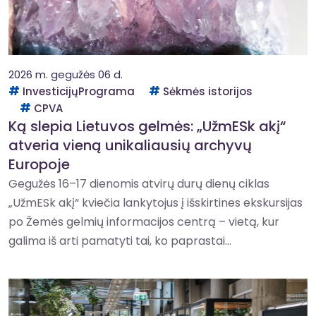
2026 m. gegužės 06 d.
InvesticijųPrograma
Sėkmės istorijos
CPVA
Ką slepia Lietuvos gelmės: „UžmESk akį“
atveria vieną unikaliausių archyvų
Europoje
Gegužės 16–17 dienomis atvirų durų dienų ciklas
„UžmESk akį“ kviečia lankytojus į išskirtines ekskursijas
po Žemės gelmių informacijos centrą – vietą, kur
galima iš arti pamatyti tai, ko paprastai...