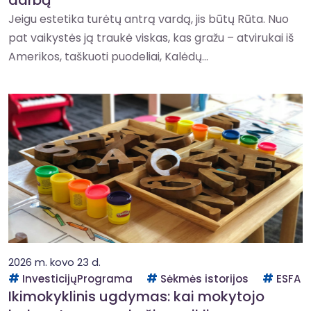
darbą
Jeigu estetika turėtų antrą vardą, jis būtų Rūta. Nuo
pat vaikystės ją traukė viskas, kas gražu – atvirukai iš
Amerikos, taškuoti puodeliai, Kalėdų...
2026 m. kovo 23 d.
InvesticijųPrograma
Sėkmės istorijos
ESFA
Ikimokyklinis ugdymas: kai mokytojo