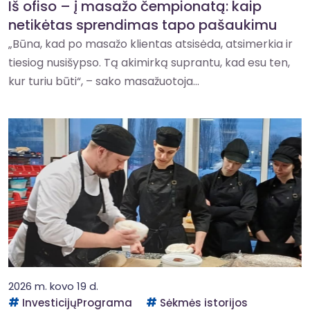
Iš ofiso – į masažo čempionatą: kaip
netikėtas sprendimas tapo pašaukimu
„Būna, kad po masažo klientas atsisėda, atsimerkia ir
tiesiog nusišypso. Tą akimirką suprantu, kad esu ten,
kur turiu būti“, – sako masažuotoja...
2026 m. kovo 19 d.
InvesticijųPrograma
Sėkmės istorijos