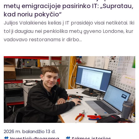
metų emigracijoje pasirinko IT: „Supratau,
kad noriu pokyčio“
Julijos Valaikienės kelias į IT prasidėjo visai netikėtai. Iki
tol ji daugiau nei penkiolika metų gyveno Londone, kur
vadovavo restoranams ir dirbo...
2026 m. balandžio 13 d.
InvesticijųPrograma
Sėkmės istorijos