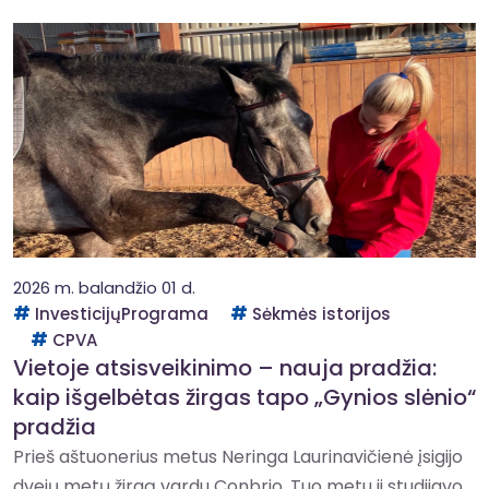
2026 m. balandžio 01 d.
InvesticijųPrograma
Sėkmės istorijos
CPVA
Vietoje atsisveikinimo – nauja pradžia:
kaip išgelbėtas žirgas tapo „Gynios slėnio“
pradžia
Prieš aštuonerius metus Neringa Laurinavičienė įsigijo
dvejų metų žirgą vardu Conbrio. Tuo metu ji studijavo