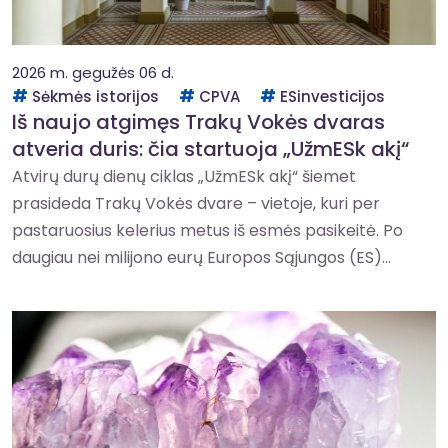
2026 m. gegužės 06 d.
Sėkmės istorijos
CPVA
ESinvesticijos
Iš naujo atgimęs Trakų Vokės dvaras
atveria duris: čia startuoja „UžmESk akį“
Atvirų durų dienų ciklas „UžmESk akį“ šiemet
prasideda Trakų Vokės dvare – vietoje, kuri per
pastaruosius kelerius metus iš esmės pasikeitė. Po
daugiau nei milijono eurų Europos Sąjungos (ES)...