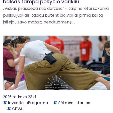
balsas tampa pokyčio varikliu
„Viskas prasideda nuo darželio“ – taip neretai sakoma
pusiau juokais, tačiau būtent čia vaikai pirmą kartą
įsilieja į savo mažąją bendruomenę,...
2026 m. kovo 23 d.
InvesticijųPrograma
Sėkmės istorijos
CPVA