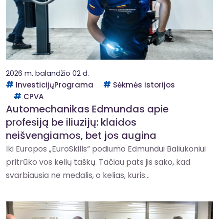
2026 m. balandžio 02 d.
InvesticijųPrograma
Sėkmės istorijos
CPVA
Automechanikas Edmundas apie
profesiją be iliuzijų: klaidos
neišvengiamos, bet jos augina
Iki Europos „EuroSkills“ podiumo Edmundui Baliukoniui
pritrūko vos kelių taškų. Tačiau pats jis sako, kad
svarbiausia ne medalis, o kelias, kuris...