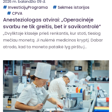
2026 m. balandžio 09 d.
InvesticijųPrograma
Sėkmės istorijos
CPVA
Anesteziologas atvirai: „Operacinėje
svarbu ne tik greitis, bet ir savikontrolė“
„Dvyliktoje klasėje prieš renkantis, kur stoti, tiesiog
mečiau monetą. Ji nulėmė medicinos kryptį. Dabar
atrodo, kad ta moneta pataikė lyg pirštu į...