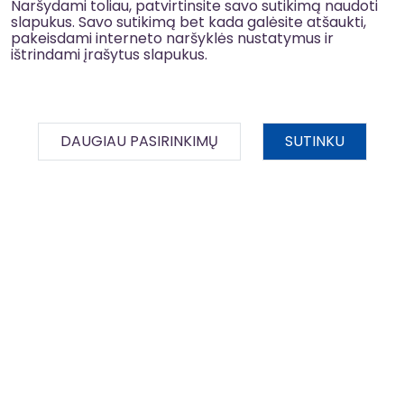
Naršydami toliau, patvirtinsite savo sutikimą naudoti
slapukus. Savo sutikimą bet kada galėsite atšaukti,
pakeisdami interneto naršyklės nustatymus ir
ištrindami įrašytus slapukus.
2026 m. kovo 03 d.
InvesticijųPrograma
Sėkmės istorijos
VRM
Gargžduose duris atvėrė pirmasis
DAUGIAU PASIRINKIMŲ
SUTINKU
holistinių paslaugų centras Klaipėdos
rajone
BDAR
Gargždų mieste pradėjo veikti holistinių paslaugų
centras – pirmasis privataus pobūdžio tokio tipo
centras Klaipėdos rajone. Projektas „Holistinių...