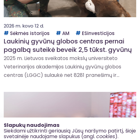
2026 m. kovo 12 d.
Sėkmės istorijos
AM
ESinvesticijos
Laukinių gyvūnų globos centras pernai
pagalbą suteikė beveik 2,5 tūkst. gyvūnų
2025 m. Lietuvos sveikatos mokslų universiteto
Veterinarijos akademijos Laukinių gyvūnų globos
centras (LGGC) sulaukė net 8281 pranešimų ir...
Slapukų naudojimas
Siekdami užtikrinti geriausią Jūsų naršymo patirtį, šioje
svetainėje naudojame slapukus (angl.
cookies
).