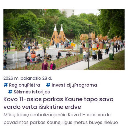
2026 m. balandžio 28 d.
RegionųPlėtra
InvesticijųPrograma
Sėkmės istorijos
Kovo 11-osios parkas Kaune tapo savo
vardo verta išskirtine erdve
Mūsų laisvę simbolizuojančiu Kovo 11-osios vardu
pavadintas parkas Kaune, ilgus metus buvęs niekuo