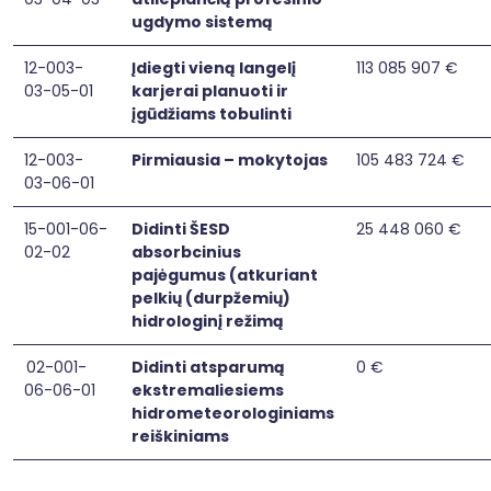
ugdymo sistemą
12-003-
Įdiegti vieną langelį
113 085 907 €
03-05-01
karjerai planuoti ir
įgūdžiams tobulinti
12-003-
Pirmiausia – mokytojas
105 483 724 €
03-06-01
15-001-06-
Didinti ŠESD
25 448 060 €
02-02
absorbcinius
pajėgumus (atkuriant
pelkių (durpžemių)
hidrologinį režimą
02-001-
Didinti atsparumą
0 €
06-06-01
ekstremaliesiems
hidrometeorologiniams
reiškiniams