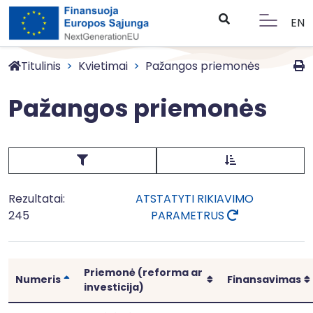
EN
Titulinis
Kvietimai
Pažangos priemonės
Pažangos priemonės
Rezultatai:
ATSTATYTI RIKIAVIMO
245
PARAMETRUS
Priemonė (reforma ar
Rikiuoti
Rikiuoti
Numeris
Finansavimas
investicija)