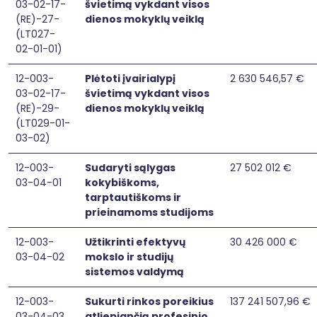
03-02-17-
švietimą vykdant visos
(RE)-27-
dienos mokyklų veiklą
(LT027-
02-01-01)
12-003-
Plėtoti įvairialypį
2 630 546,57 €
03-02-17-
švietimą vykdant visos
(RE)-29-
dienos mokyklų veiklą
(LT029-01-
03-02)
12-003-
Sudaryti sąlygas
27 502 012 €
03-04-01
kokybiškoms,
tarptautiškoms ir
prieinamoms studijoms
12-003-
Užtikrinti efektyvų
30 426 000 €
03-04-02
mokslo ir studijų
sistemos valdymą
12-003-
Sukurti rinkos poreikius
137 241 507,96 €
03-04-03
atliepiančią profesinio