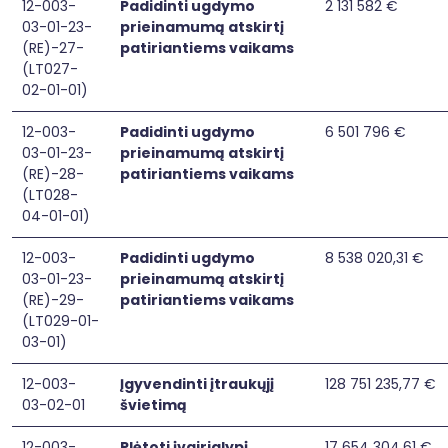
12-003-
Padidinti ugdymo
2 131 582 €
03-01-23-
prieinamumą atskirtį
(RE)-27-
patiriantiems vaikams
(LT027-
02-01-01)
12-003-
Padidinti ugdymo
6 501 796 €
03-01-23-
prieinamumą atskirtį
(RE)-28-
patiriantiems vaikams
(LT028-
04-01-01)
12-003-
Padidinti ugdymo
8 538 020,31 €
03-01-23-
prieinamumą atskirtį
(RE)-29-
patiriantiems vaikams
(LT029-01-
03-01)
12-003-
Įgyvendinti įtraukųjį
128 751 235,77 €
03-02-01
švietimą
12-003-
Plėtoti įvairialypį
17 654 304,61 €