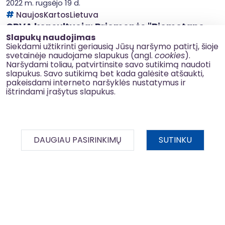
2022 m. rugsėjo 19 d.
NaujosKartosLietuva
CPVA konsultuoja: Priemonės "Biometano
dujų gamybos pajėgumų didinimas"
Slapukų naudojimas
Siekdami užtikrinti geriausią Jūsų naršymo patirtį, šioje
pristatymas
svetainėje naudojame slapukus (angl.
cookies
).
Naršydami toliau, patvirtinsite savo sutikimą naudoti
slapukus. Savo sutikimą bet kada galėsite atšaukti,
1
…
22
23
24
25
pakeisdami interneto naršyklės nustatymus ir
ištrindami įrašytus slapukus.
Privatumo politika
DAUGIAU PASIRINKIMŲ
SUTINKU
Slapukų naudojimas
Korupcijos prevencija
BDAR
Kontaktai
© 2026 esinvesticijos.lt