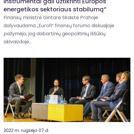
instrumentai gali užtikrinti Europos
energetikos sektoriaus stabilumą“
Finansų ministrė Gintarė Skaistė Prahoje
dalyvaudama „Eurofi“ finansų forumo diskusijoje
pažymėjo, jog dabartinių geopolitinių iššūkių
akivaizdoje...
2022 m. rugsėjo 07 d.