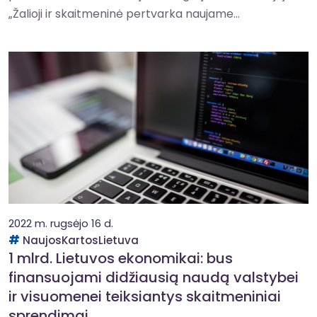
„Žalioji ir skaitmeninė pertvarka naujame...
2022 m. rugsėjo 16 d.
NaujosKartosLietuva
1 mlrd. Lietuvos ekonomikai: bus
finansuojami didžiausią naudą valstybei
ir visuomenei teiksiantys skaitmeniniai
sprendimai