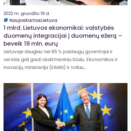
2022 m. gruodžio 19 d.
NaujosKartosLietuva
1 mlrd. Lietuvos ekonomikai: valstybės
duomenų integracijai į duomenų ežerą –
beveik 19 mln. eurų
Lietuvoje daugiau nei 95 % paslaugų gyventojai ir
verslas gali gauti skaitmeniniu būdu. Ekonomikos ir
inovacijų ministerija (EIMIN) ir toliau...