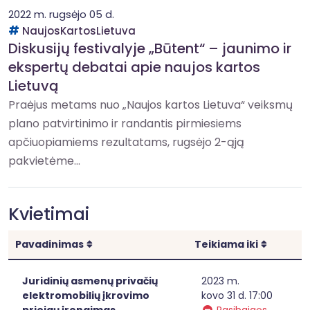
2022 m. rugsėjo 05 d.
NaujosKartosLietuva
Diskusijų festivalyje „Būtent“ – jaunimo ir
ekspertų debatai apie naujos kartos
Lietuvą
Praėjus metams nuo „Naujos kartos Lietuva“ veiksmų
plano patvirtinimo ir randantis pirmiesiems
apčiuopiamiems rezultatams, rugsėjo 2-ąją
pakvietėme...
Kvietimai
Rikiuoti
Rikiuoti
Pavadinimas
Teikiama iki
Juridinių asmenų privačių
2023 m.
elektromobilių įkrovimo
kovo 31 d. 17:00