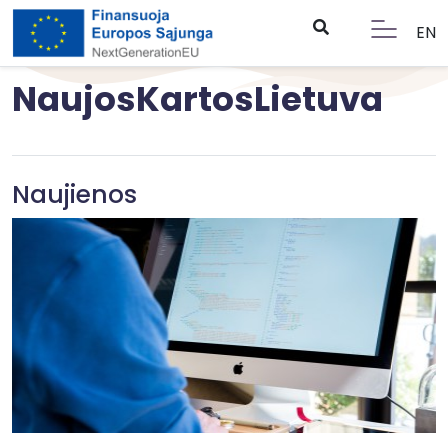
EN
NaujosKartosLietuva
Naujienos