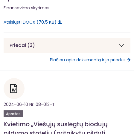
Finansavimo skyrimas
70.5 KB
Atsisiųsti DOCX
Priedai (3)
Plačiau apie dokumentą ir jo priedus
2024-06-10 Nr. 08-013-T
Aprašas
Kvietimo „Viešųjų suslėgtų biodujų
pildymo stotelių (pritaikytų pildyti