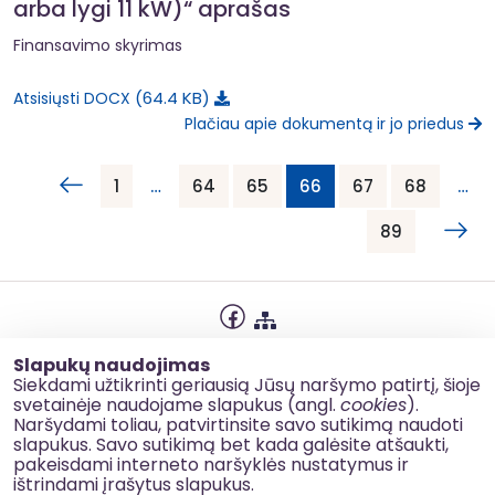
arba lygi 11 kW)“ aprašas
Finansavimo skyrimas
64.4 KB
Atsisiųsti DOCX
Plačiau apie dokumentą ir jo priedus
1
…
64
65
66
67
68
…
89
Privatumo politika
Slapukų naudojimas
Slapukų naudojimas
Siekdami užtikrinti geriausią Jūsų naršymo patirtį, šioje
svetainėje naudojame slapukus (angl.
cookies
).
Korupcijos prevencija
Naršydami toliau, patvirtinsite savo sutikimą naudoti
slapukus. Savo sutikimą bet kada galėsite atšaukti,
Kontaktai
pakeisdami interneto naršyklės nustatymus ir
ištrindami įrašytus slapukus.