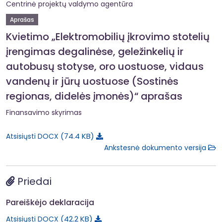
Centrinė projektų valdymo agentūra
Aprašas
Kvietimo „Elektromobilių įkrovimo stotelių
įrengimas degalinėse, geležinkelių ir
autobusų stotyse, oro uostuose, vidaus
vandenų ir jūrų uostuose (Sostinės
regionas, didelės įmonės)“ aprašas
Finansavimo skyrimas
74.4 KB
Atsisiųsti DOCX
Ankstesnė dokumento versija
Priedai
Pareiškėjo deklaracija
42.2 KB
Atsisiųsti DOCX