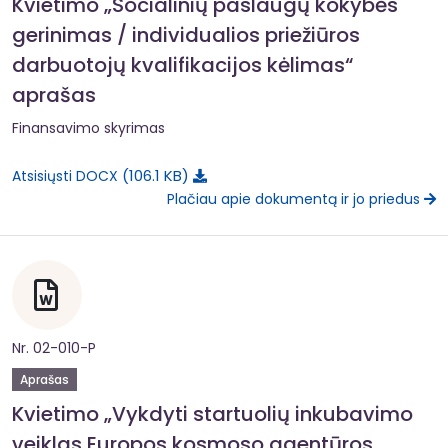
Kvietimo „Socialinių paslaugų kokybės
gerinimas / individualios priežiūros
darbuotojų kvalifikacijos kėlimas“
aprašas
Finansavimo skyrimas
106.1 KB
Atsisiųsti DOCX
Plačiau apie dokumentą ir jo priedus
Nr. 02-010-P
Aprašas
Kvietimo „Vykdyti startuolių inkubavimo
veiklas Europos kosmoso agentūros