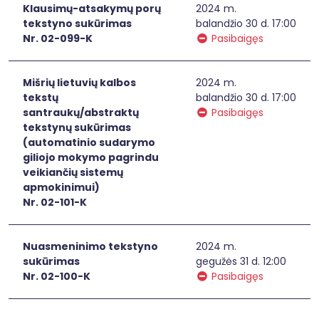
Klausimų-atsakymų porų
2024 m.
tekstyno sukūrimas
balandžio 30 d. 17:00
Nr. 02-099-K
Pasibaigęs
Mišrių lietuvių kalbos
2024 m.
tekstų
balandžio 30 d. 17:00
santraukų/abstraktų
Pasibaigęs
tekstynų sukūrimas
(automatinio sudarymo
giliojo mokymo pagrindu
veikiančių sistemų
apmokinimui)
Nr. 02-101-K
Nuasmeninimo tekstyno
2024 m.
sukūrimas
gegužės 31 d. 12:00
Nr. 02-100-K
Pasibaigęs