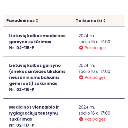
Rikiuoti
Rikiuoti
Pavadinimas
Teikiama iki
Lietuvių kalbos medicinos
2024 m.
garsyno sukūrimas
spalio 16 d. 17:00
Nr. 02-115-P
Pasibaigęs
Lietuvių kalbos garsyno
2024 m.
(šnekos sintezės tikslams
spalio 16 d. 17:00
neuroniniams balsams
Pasibaigęs
generuoti) sukūrimas
Nr. 02-116-P
Medicinos vienkalbio ir
2024 m.
lygiagrečiųjų tekstynų
spalio 16 d. 17:00
sukūrimas
Pasibaigęs
Nr. 02-117-P