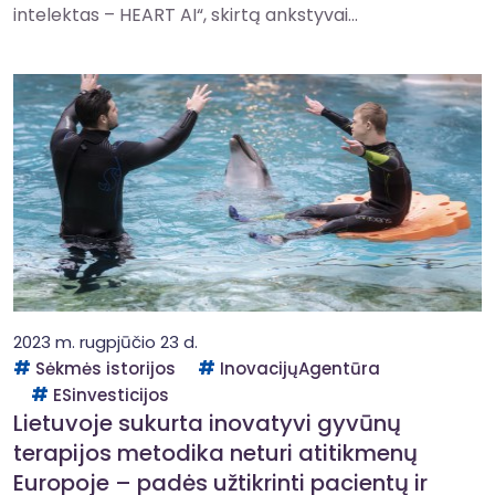
intelektas – HEART AI“, skirtą ankstyvai...
2023 m. rugpjūčio 23 d.
Sėkmės istorijos
InovacijųAgentūra
ESinvesticijos
Lietuvoje sukurta inovatyvi gyvūnų
terapijos metodika neturi atitikmenų
Europoje – padės užtikrinti pacientų ir