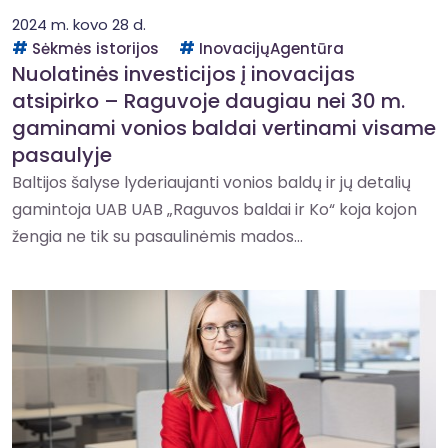
2024 m. kovo 28 d.
Sėkmės istorijos
InovacijųAgentūra
Nuolatinės investicijos į inovacijas
atsipirko – Raguvoje daugiau nei 30 m.
gaminami vonios baldai vertinami visame
pasaulyje
Baltijos šalyse lyderiaujanti vonios baldų ir jų detalių
gamintoja UAB UAB „Raguvos baldai ir Ko“ koja kojon
žengia ne tik su pasaulinėmis mados...