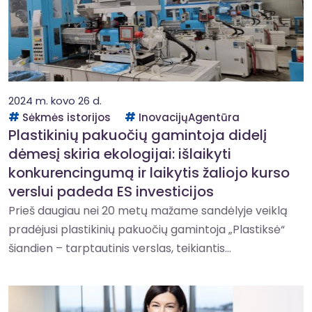
2024 m. kovo 26 d.
Sėkmės istorijos
InovacijųAgentūra
Plastikinių pakuočių gamintoja didelį
dėmesį skiria ekologijai: išlaikyti
konkurencingumą ir laikytis žaliojo kurso
verslui padeda ES investicijos
Prieš daugiau nei 20 metų mažame sandėlyje veiklą
pradėjusi plastikinių pakuočių gamintoja „Plastiksė“
šiandien – tarptautinis verslas, teikiantis...