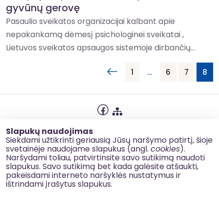
gyvūnų gerovę
Pasaulio sveikatos organizacijai kalbant apie
nepakankamą dėmesį psichologinei sveikatai ,
Lietuvos sveikatos apsaugos sistemoje dirbančių...
1
…
6
7
8
Privatumo politika
Slapukų naudojimas
Slapukų naudojimas
Siekdami užtikrinti geriausią Jūsų naršymo patirtį, šioje
svetainėje naudojame slapukus (angl.
cookies
).
Korupcijos prevencija
Naršydami toliau, patvirtinsite savo sutikimą naudoti
slapukus. Savo sutikimą bet kada galėsite atšaukti,
Kontaktai
pakeisdami interneto naršyklės nustatymus ir
ištrindami įrašytus slapukus.
© 2026 esinvesticijos.lt