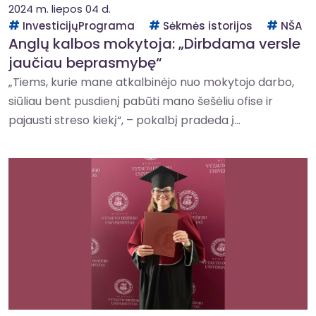
2024 m. liepos 04 d.
InvesticijųPrograma
Sėkmės istorijos
NŠA
Anglų kalbos mokytoja: „Dirbdama versle
jaučiau beprasmybę“
„Tiems, kurie mane atkalbinėjo nuo mokytojo darbo,
siūliau bent pusdienį pabūti mano šešėliu ofise ir
pajausti streso kiekį“, – pokalbį pradeda į...