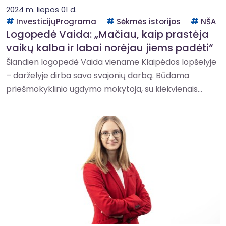
2024 m. liepos 01 d.
InvesticijųPrograma
Sėkmės istorijos
NŠA
Logopedė Vaida: „Mačiau, kaip prastėja
vaikų kalba ir labai norėjau jiems padėti“
Šiandien logopedė Vaida viename Klaipėdos lopšelyje
– darželyje dirba savo svajonių darbą. Būdama
priešmokyklinio ugdymo mokytoja, su kiekvienais...