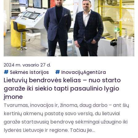
2024 m. vasario 27 d.
Sėkmės istorijos
InovacijųAgentūra
Lietuvių bendrovės kelias – nuo starto
garaže iki siekio tapti pasaulinio lygio
įmone
Tvarumas, inovacijos ir, žinoma, daug darbo – ant šių
kertinių akmenų pastatę savo verslą, du lietuviai
garaže startavusią bendrovę sėkmingai užaugino iki
lyderės Lietuvoje ir regione. Tačiau jie...