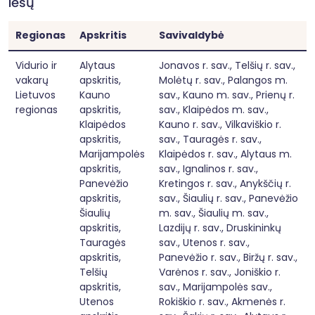
lėšų
    Siekiant spręsti problemą, būtina sustiprinti 
Regionas
Apskritis
Savivaldybė
pedagogo profesijos prestižo suvokimą tiek 
visuomenėje tiek ir tarp pačių pedagogų.  
Projekto veiklomis siekiama užtikrinti naujų 
Vidurio ir
Alytaus
Jonavos r. sav., Telšių r. sav.,
pedagogų atėjimą į švietimo sistemą, todėl 
vakarų
apskritis,
Molėtų r. sav., Palangos m.
projekto įgyvendinimo laikotarpiu bus 
Lietuvos
Kauno
sav., Kauno m. sav., Prienų r.
finansuojamos mokomojo (-ųjų) dalyko (ų) ir 
regionas
apskritis,
sav., Klaipėdos m. sav.,
(ar) ugdymo srities pedagoginės specializacijos 
Klaipėdos
Kauno r. sav., Vilkaviškio r.
studijos, išbandomos mokytojų ir pagalbos 
mokiniui specialistų pritraukimo į švietimo 
apskritis,
sav., Tauragės r. sav.,
įstaigas alternatyvos. 

Marijampolės
Klaipėdos r. sav., Alytaus m.
apskritis,
sav., Ignalinos r. sav.,
    Pastaruoju metu švietimo sistemai 
Panevėžio
Kretingos r. sav., Anykščių r.
išgyvenant pokyčius, mokykloms, švietimo 
apskritis,
sav., Šiaulių r. sav., Panevėžio
pagalbos įstaigoms ir pedagogams deleguojant 
Šiaulių
m. sav., Šiaulių m. sav.,
vis daugiau naujų funkcijų, kyla natūralus 
poreikis plėtoti pagalbos ir paramos jiems 
apskritis,
Lazdijų r. sav., Druskininkų
sistemą, diegti konkrečias paramos priemones, 
Tauragės
sav., Utenos r. sav.,
tarp jų ir suteikti pedagogams naujų 
apskritis,
Panevėžio r. sav., Biržų r. sav.,
kompetencijų, reikalingų jų darbe.

Telšių
Varėnos r. sav., Joniškio r.
           Parama pirmiausiai būtina 
apskritis,
sav., Marijampolės sav.,
pradedantiesiems pedagogams. Kaip rodo 
Utenos
Rokiškio r. sav., Akmenės r.
EBPO TALIS 2018 m. duomenys 