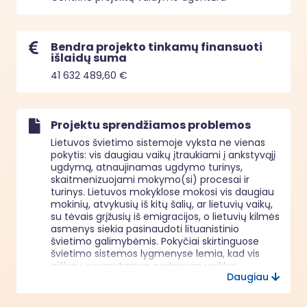
Bendra projekto tinkamų finansuoti
išlaidų suma
41 632 489,60 €
Projektu sprendžiamos problemos
Lietuvos švietimo sistemoje vyksta ne vienas 
pokytis: vis daugiau vaikų įtraukiami į ankstyvąjį 
ugdymą, atnaujinamas ugdymo turinys, 
skaitmenizuojami mokymo(si) procesai ir 
turinys. Lietuvos mokyklose mokosi vis daugiau 
mokinių, atvykusių iš kitų šalių, ar lietuvių vaikų, 
su tėvais grįžusių iš emigracijos, o lietuvių kilmės 
asmenys siekia pasinaudoti lituanistinio 
švietimo galimybėmis. Pokyčiai skirtinguose 
švietimo sistemos lygmenyse lemia, kad vis 
aiškiau suprantamas pedagogo veiklos 
Daugiau
kompleksiškumas, atsakomybės, sudėtingumas 
ir kartu įdėtų pastangų ir atlygio už šį darbą 
disproporcijos. Iš pedagogų profesijos 