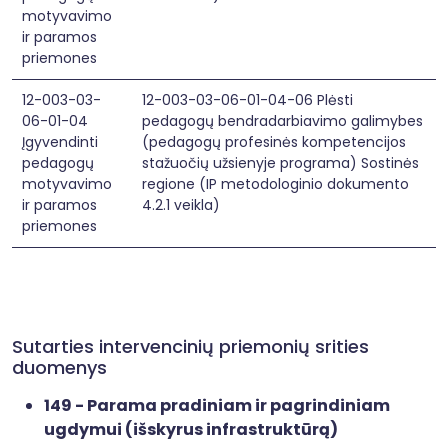
motyvavimo
ir paramos
priemones
12-003-03-
12-003-03-06-01-04-06 Plėsti
06-01-04
pedagogų bendradarbiavimo galimybes
Įgyvendinti
(pedagogų profesinės kompetencijos
pedagogų
stažuočių užsienyje programa) Sostinės
motyvavimo
regione (IP metodologinio dokumento
ir paramos
4.2.1 veikla)
priemones
Sutarties intervencinių priemonių srities
duomenys
149 - Parama pradiniam ir pagrindiniam
ugdymui (išskyrus infrastruktūrą)