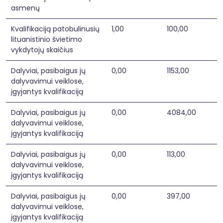
iš švietimo įstaigos turimų lėšų. Dėl šios 
asmenų
priežasties būtų tikslinga paskatinti pedagogus 
tobulinti kvalifikaciją užsienio institucijose ar 
Kvalifikaciją patobulinusių
1,00
100,00
organizacijose (mokomieji renginiai, 
lituanistinio švietimo
konferencijos, praktikos vizitai, tarptautinio 
sertifikavimo programos, kt.) už esamos 
vykdytojų skaičius
formalios kvalifikacijų tobulinimo sistemos ribų 
sukuriant atitinkamus finansinius instrumentus 
Dalyviai, pasibaigus jų
0,00
1153,00
(pvz., stažuočių užsienyje programą).

dalyvavimui veiklose,
   Projekto veiklose numatytas pagalbos 
įgyjantys kvalifikaciją
švietimo įstaigų vadovams užtikrinimas – 
ilgalaikė vadovų mentorystė, švietimo įstaigų 
vadovų kvalifikacijos tobulinimo programų 
Dalyviai, pasibaigus jų
0,00
4084,00
rengimas ir įgyvendinimas ir pedagogų 
dalyvavimui veiklose,
stažuočių aprašo parengimas ir stažuočių 
įgyjantys kvalifikaciją
užsienyje organizavimas.

Dalyviai, pasibaigus jų
0,00
113,00
   Lituanistinio švietimo institucijų registro 
dalyvavimui veiklose,
duomenimis, neformaliojo švietimo 
lituanistinėse mokyklose užsienyje dirba 1 018 
įgyjantys kvalifikaciją
mokytojų. 82 proc. jų turi aukštąjį išsilavinimą, 51 
proc. – pedagogo kvalifikaciją. Šiuo metu 
Dalyviai, pasibaigus jų
0,00
397,00
trūksta informacijos įvardyti, kokios srities 
dalyvavimui veiklose,
aukštąjį išsilavinimą lituanistinio švietimo 
įgyjantys kvalifikaciją
mokytojai yra įgiję, tačiau tikėtina, kad lietuvių 