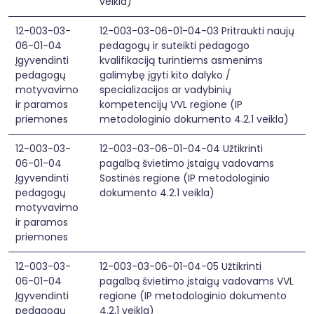
veikla)
12-003-03-
12-003-03-06-01-04-03 Pritraukti naujų
06-01-04
pedagogų ir suteikti pedagogo
Įgyvendinti
kvalifikaciją turintiems asmenims
pedagogų
galimybę įgyti kito dalyko /
motyvavimo
specializacijos ar vadybinių
ir paramos
kompetencijų VVL regione (IP
priemones
metodologinio dokumento 4.2.1 veikla)
12-003-03-
12-003-03-06-01-04-04 Užtikrinti
06-01-04
pagalbą švietimo įstaigų vadovams
Įgyvendinti
Sostinės regione (IP metodologinio
pedagogų
dokumento 4.2.1 veikla)
motyvavimo
ir paramos
priemones
12-003-03-
12-003-03-06-01-04-05 Užtikrinti
06-01-04
pagalbą švietimo įstaigų vadovams VVL
Įgyvendinti
regione (IP metodologinio dokumento
pedagogų
4.2.1 veikla)