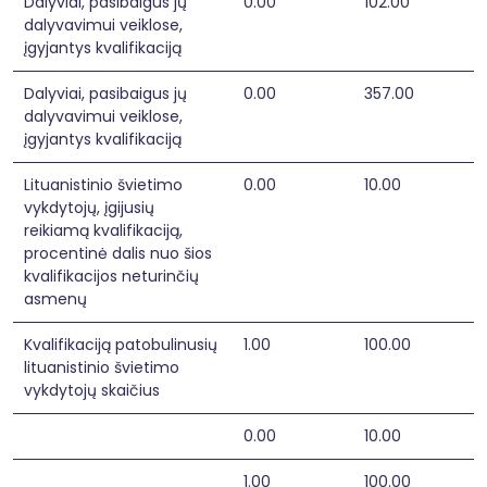
Dalyviai, pasibaigus jų
0.00
102.00
dalyvavimui veiklose,
įgyjantys kvalifikaciją
Dalyviai, pasibaigus jų
0.00
357.00
dalyvavimui veiklose,
įgyjantys kvalifikaciją
Lituanistinio švietimo
0.00
10.00
vykdytojų, įgijusių
reikiamą kvalifikaciją,
procentinė dalis nuo šios
kvalifikacijos neturinčių
asmenų
Kvalifikaciją patobulinusių
1.00
100.00
lituanistinio švietimo
vykdytojų skaičius
0.00
10.00
1.00
100.00