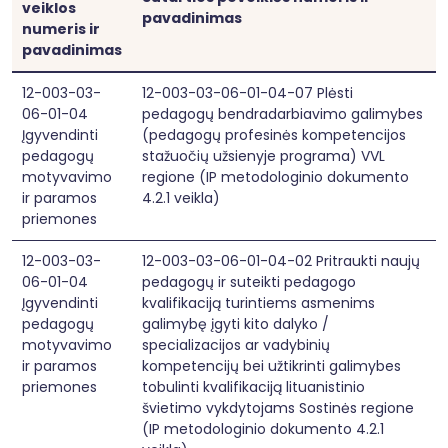
veiklos
pavadinimas
numeris ir
pavadinimas
12-003-03-
12-003-03-06-01-04-07 Plėsti
06-01-04
pedagogų bendradarbiavimo galimybes
Įgyvendinti
(pedagogų profesinės kompetencijos
pedagogų
stažuočių užsienyje programa) VVL
motyvavimo
regione (IP metodologinio dokumento
ir paramos
4.2.1 veikla)
priemones
12-003-03-
12-003-03-06-01-04-02 Pritraukti naujų
06-01-04
pedagogų ir suteikti pedagogo
Įgyvendinti
kvalifikaciją turintiems asmenims
pedagogų
galimybę įgyti kito dalyko /
motyvavimo
specializacijos ar vadybinių
ir paramos
kompetencijų bei užtikrinti galimybes
priemones
tobulinti kvalifikaciją lituanistinio
švietimo vykdytojams Sostinės regione
(IP metodologinio dokumento 4.2.1