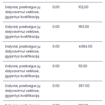
kalbos, kultūros, istorijos, geografijos, pradinių 
klasių ar švietimo vadybos studijas yra baigę 
Dalyviai, pasibaigus jų
0,00
102,00
nedidelė dalis pedagogų. Kadangi pedagoginė 
dalyvavimui veiklose,
veikla neformaliojo lituanistinio švietimo 
įgyjantys kvalifikaciją
įstaigose dažniausiai vyksta savanorystės 
pagrindais, kvalifikacijos tobulinimo sistema 
Dalyviai, pasibaigus jų
0.00
1153.00
šiose įstaigose nėra plėtojama. 

dalyvavimui veiklose,
   Projekto veiklose numatyta finansuoti 
lituanistinio švietimo vykdytojų studijas ir 
įgyjantys kvalifikaciją
kvalifikacijos tobulinimą.
Dalyviai, pasibaigus jų
0.00
4084.00
dalyvavimui veiklose,
įgyjantys kvalifikaciją
Dalyviai, pasibaigus jų
0.00
113.00
dalyvavimui veiklose,
įgyjantys kvalifikaciją
Dalyviai, pasibaigus jų
0.00
397.00
dalyvavimui veiklose,
įgyjantys kvalifikaciją