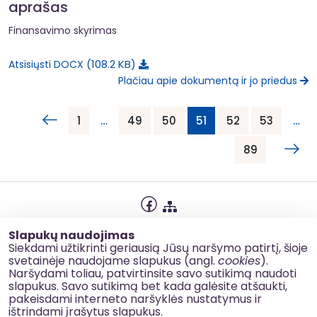
aprašas
Finansavimo skyrimas
108.2 KB
Atsisiųsti DOCX
Plačiau apie dokumentą ir jo priedus
1
…
49
50
51
52
53
…
89
Privatumo politika
Slapukų naudojimas
Slapukų naudojimas
Siekdami užtikrinti geriausią Jūsų naršymo patirtį, šioje
svetainėje naudojame slapukus (angl.
cookies
).
Korupcijos prevencija
Naršydami toliau, patvirtinsite savo sutikimą naudoti
slapukus. Savo sutikimą bet kada galėsite atšaukti,
Kontaktai
pakeisdami interneto naršyklės nustatymus ir
ištrindami įrašytus slapukus.