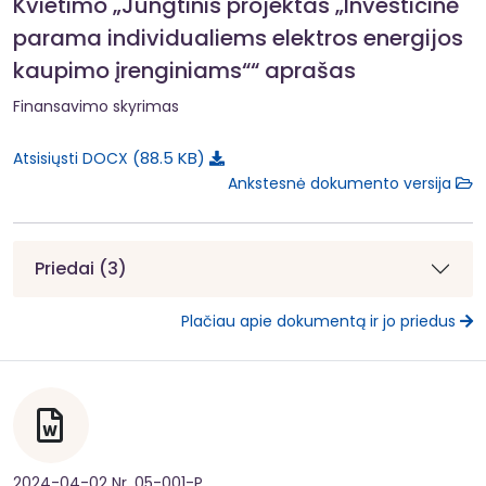
Kvietimo „Jungtinis projektas „Investicinė
parama individualiems elektros energijos
kaupimo įrenginiams““ aprašas
Finansavimo skyrimas
88.5 KB
Atsisiųsti DOCX
Ankstesnė dokumento versija
Priedai (3)
Plačiau apie dokumentą ir jo priedus
2024-04-02 Nr. 05-001-P